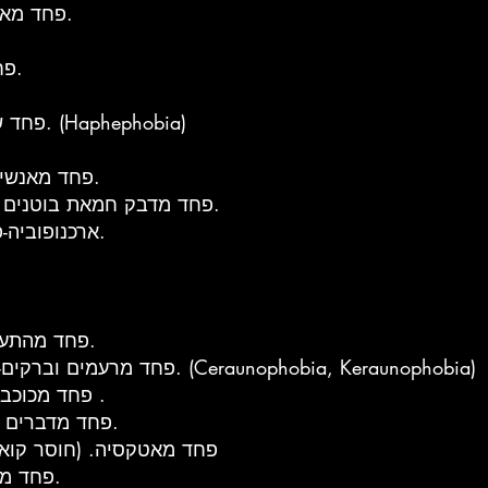
Anthropophobia-פחד מאנשים או חברה.
Anuptaphobia-פחד להישאר בודד.
Aphenphosmphobia-פחד שנוגעים בו. (Haphephobia)
Apotemnophobia-פחד מאנשים עם קטיעות.
Arachibutyrophobia-פחד מדבק חמאת בוטנים לכייך הפה.
Arachnephobia ארכנופוביה-פחד מעכבישים.
Asthenophobia-פחד מהתעלפות או חולשה.
Astraphobia או Astrapophobia-פחד מרעמים וברקים. (Ceraunophobia, Keraunophobia)
Astrophobia-פחד מכוכבים או החלל החיצון .
Asymmetriphobia-פחד מדברים לא סימטריים.
Ataxiophobia-פחד מאטקסיה. (חוסר
Ataxophobia-פחד מהפרעה או אי סדר.