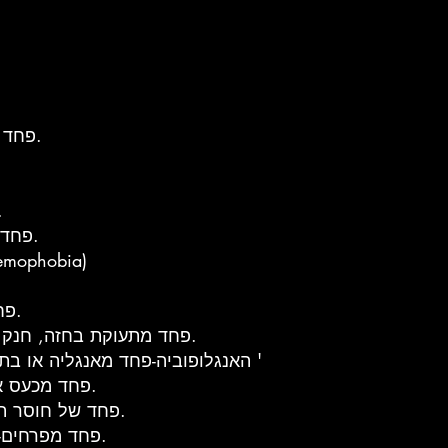
Amaxophobia-פחד מלינסע במכונית.
ophobia
Anablephobia-פחד מלהביט למעלה.
Ancraophobia-פחד מרוח. (
Anemophobia-פחד מאוויר או רוח.
Anginophobia-פחד מתעוקת בחזה, חנק או צרות אופקים.
Anglophobia- האנגלופוביה-פחד מאנגליה או בתרבות אנגלית, וכו '
Angrophobia – פחד מכעס או מלהיות כועס.
Ankylophobia-פחד של חוסר תנועה של המפרק.
Anthrophobia או Anthophobia-פחד מפרחים.