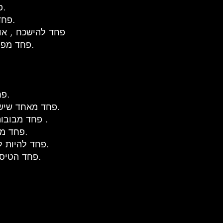
Atelophobia-פחד מחוסר שלמות.
Atephobia-פחד מחורבה או חורבות.
Athazagoraphobia-פחד להישכח , או להתעלמות
Atomosophobia-פחד מפיצוצים אטומיים.
Auroraphobia-פחד מאורות הצפון.
Autodysomophobia-פחד מאחד שיש לו ריח רע.
Automatonophobia-פחד מבובות או פסלים .
Automysophobia-פחד מלהיות מלוכלך.
Autophobia-פחד להיות לבד או רק עם עצמו.
Aviophobia או Aviatophobia-פחד הטיסה.