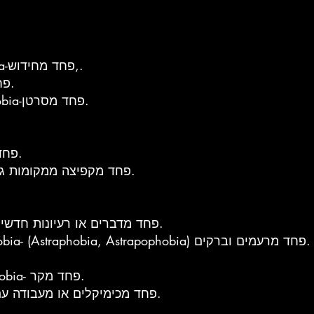
Cainophobia או Cainotophobia-פחד מחידוש,.
Caligynephobia-פחד מנשים יפות.
Cancerophobia או Carcinophobia-פחד מסרטן.
Catagelophobia-פחד מלהיות ללעג.
Catapedaphobia-פחד מקפיצה ממקומות גבוהים ונמוכים.
Cenophobia או Centophobia-פחד מדברים או רעיונות חדשים.
Ceraun או Keraunophobia- (Astraphobia, Astrapophobia) פחד מרעמים וברקים.
Cheimaphobia או Cheimatophobia- פחד מקר.
Chemophobia-פחד מכימיקלים או מעבודה עם חומרים כימיים.