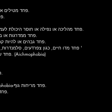
Ballistophobia-פחד מטילים או כדורים של נשק.
Bolshephobia-פחד מהבולשביקים.
Basophobia או Basiphobia-. פחד מהליכה או נפילה או חוסר היכולת לעמוד.
Bathmophobia-פחד ממדרגות או במדרונות תלולים.
Batophobia-פחד גבהים או להיות קרוב לבניינים גבוהים.
Batrachophobia-פחד מדו חיים, כגון צפרדעים, סלמנדרות, סלמנדרות, וכו '
Belonephobia-פחד של סיכות ומחטים. (Aichmophobia)
Bogyphobia-פחד מנזלת או השד.
Bromidrosiphobia או Bromidrophobia-פחד מריחות גוף.
Brontophobia-פחד מרעמים וברקים.