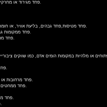
Acarophobia-פחד מגירוד או מחרקים הגורמים לגירוד.
Aerophobia-פחד מטיסות,פחד גבהים, בליעת אוויר, או חומרים רעילים מוטסים.
Aeroacrophobia-פחד ממקומות גבוהים ופתוחים.
Aeronausiphobia-פחד מהקאות בטיסה.
Agraphobia-פחד מהתעללות מינית.
Agyrophobia-פחד מרחובות או לחצות את הכביש.
Aichmophobia-פחד ממחטים או חפצים חדים.
Albuminurophobia-פחד ממחלת כליות.
Alektorophobia-פחד מתרנגולות.