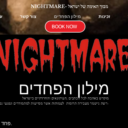
NIGHTMARE- מבוך האימה של ישראל
זכינות
מילון הפחדים
צור קשר
ע
BOOK NOW
מילון הפחדים
מוקדש באהבה לכל
הכתבים
,העיתונאים והחרדתיים בישראל
רשת נייטמר מעבירה תרומות לעמותות אשר מסייעות למתמודדים ונפגעי נפש וחרדה-
Ablutophobia-פחד מכביסה או רחצה.