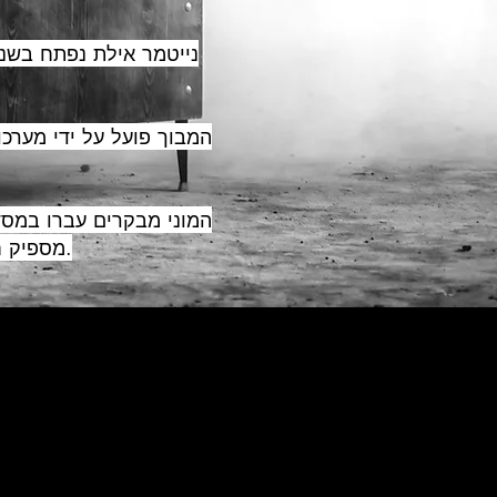
המבוך פועל על ידי מערכ
המוני מבקרים עברו במסד
מספיק חזק על מנת לסיים את המסלול ונכנס הישר ללוח השפנים ההולך וגודל.