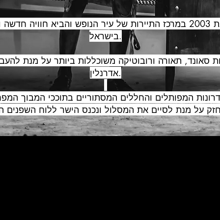
נייטמר אילת נפתח בשנת 2003 במרכז התיירות של עיר הנופש והביא חוו
בישראל.
ות סאונד, תאורה ורובוטיקה משוכללות ביותר על מנת להעב
אדרנלין.
רונות המפותלים והחללים המסתוריים בתוככי המבוך המפח