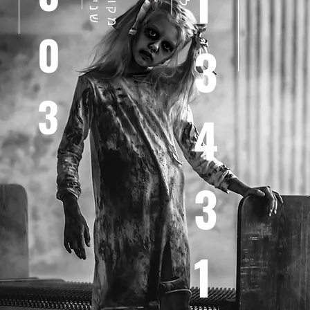
1
0
3
3
4
3
1