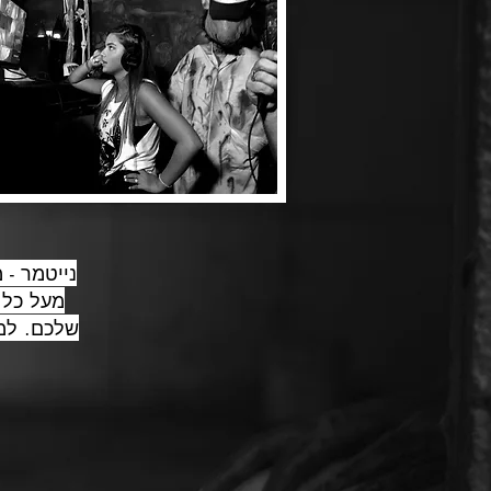
נייטמר -
מעל כל 